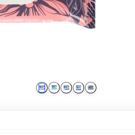
دستمال مرطوب دافی مدل Anti Bacterial بسته 12 عددی