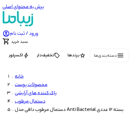
پرش به محتوای اصلی

ورود / ثبت نام

سبد خرید
menu
bolt
local_offer
star
برندها
تخفیف‌دار
اکسپلور
دسته‌بندی‌ها
خانه
محصولات پوست
پاک کننده های آرایشی
دستمال مرطوب
دستمال مرطوب دافی مدل Anti Bacterial بسته 12 عددی