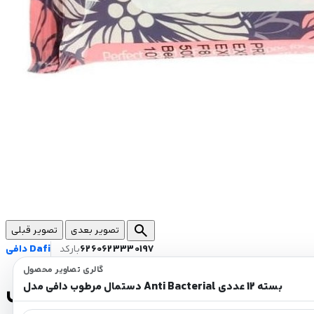
search
تصویر بعدی
تصویر قبلی
6260623330197
بارکد
دافی Dafi
گالری تصاویر محصول
دستمال مرطوب دافی مدل Anti Bacterial بسته 12 عددی