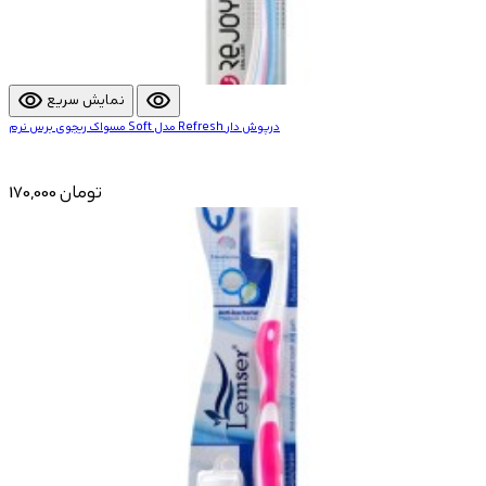
visibility
visibility
نمایش سریع
مسواک ریجوی برس نرم Soft مدل Refresh درپوش دار
170,000 تومان