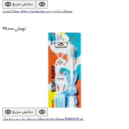
visibility
visibility
نمایش سریع
مسواک پنبه ریز برس متوسط مدل نیلوفر بسته 2 عددی
99,000 تومان
visibility
visibility
نمایش سریع
مسواک کودک اسکارد درپوش دار برس نرم مدل Rabbit کد 141