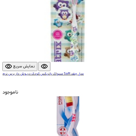
visibility
visibility
نمایش سریع
مسواک پاتریکس کودک درپوش دار برس نرم Soft مدل جغد
ناموجود