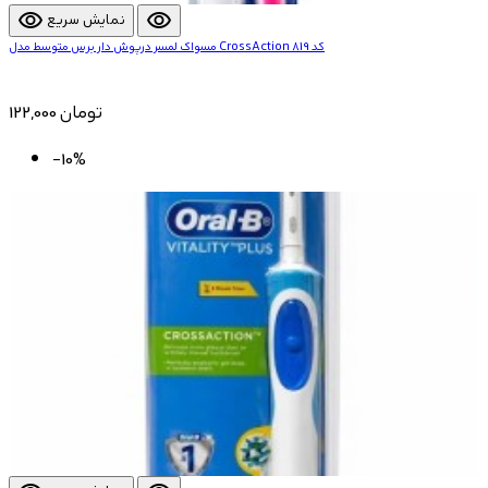
visibility
visibility
نمایش سریع
مسواک لمسر درپوش دار برس متوسط مدل CrossAction کد 819
122,000 تومان
-10%