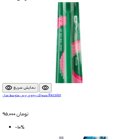
visibility
visibility
نمایش سریع
مسواک ریجوی برس متوسط مدل Recolor
95,000 تومان
-10%