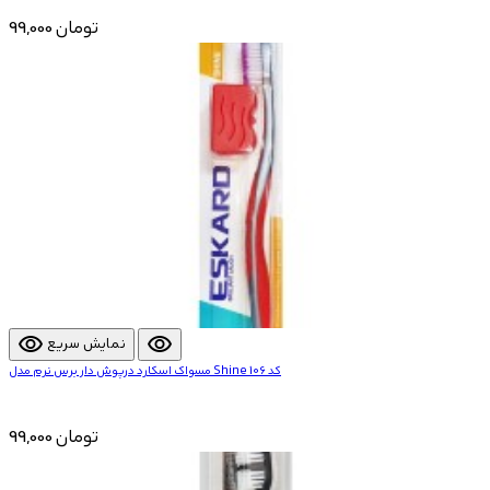
99,000 تومان
visibility
visibility
نمایش سریع
مسواک اسکارد درپوش دار برس نرم مدل Shine کد 106
99,000 تومان