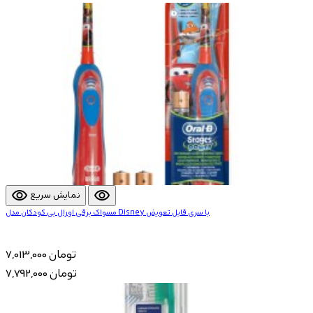
visibility
visibility
نمایش سریع
مسواک برقی اورال بی کودکان مدل Disney با سری قابل تعویض
7,013,000 تومان
7,792,000 تومان