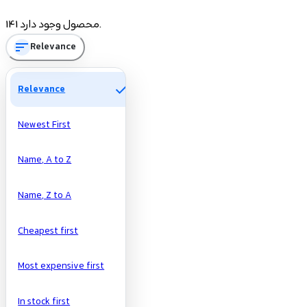
Price
141 محصول وجود دارد.
sort
Relevance
تومان
تومان
Manufacturers
check
Relevance
Newest First
Name, A to Z
Name, Z to A
Cheapest first
Most expensive first
In stock first