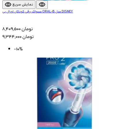
visibility
visibility
نمایش سریع
مسواک برقی کودکان اورال بی ORAL-B مدل DISNEY
8,409,500 تومان
9,344,000 تومان
-10%