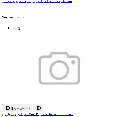
مسواک پدکس برس متوسط درپوش دار مدل Deep Action
95,000 تومان
-10%
visibility
visibility
نمایش سریع
مسواک برقی اورال بی Oral-B مدل Professional Pro 500