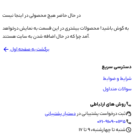
در حال حاضر هیچ محصولی در اینجا نیست
به گوش باشید! محصولات بیشتری در این قسمت به نمایش درخواهد
آمد چرا که در حال اضافه شدن به سایت هستند.
برگشت به صفحه اول
arrow_back
دسترسی سریع
شرایط و ضوابط
سوالات متداول
روش های ارتباطی
call
ثبت درخواست پشتیبانی در
دستیار پشتیبانی
support_agent
021-9109-0135
call
شنبه تا چهارشنبه، 9 تا 17
schedule