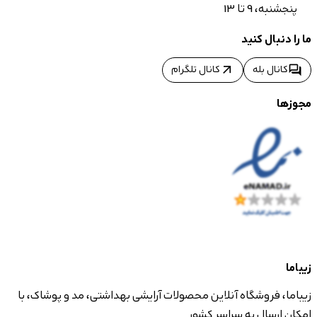
پنجشنبه، 9 تا 13
ما را دنبال کنید
arrow_outward
forum
کانال بله
کانال تلگرام
مجوزها
زیباما
زیباما، فروشگاه آنلاین محصولات آرایشی بهداشتی، مد و پوشاک، با
امکان ارسال به سراسر کشور