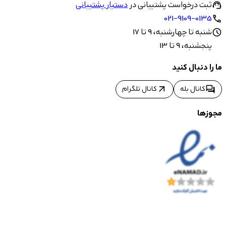
ثبت درخواست پشتیبانی در
دستیار پشتیبانی
support_agent
021-9109-0135
call
شنبه تا چهارشنبه، 9 تا 17
schedule
پنجشنبه، 9 تا 13
ما را دنبال کنید
arrow_outward
forum
کانال بله
کانال تلگرام
مجوزها