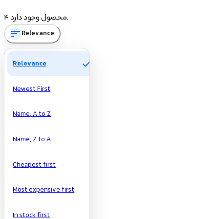
Price
4 محصول وجود دارد.
sort
Relevance
تومان
تومان
Manufacturers
check
Relevance
Newest First
Name, A to Z
Name, Z to A
Cheapest first
Most expensive first
In stock first