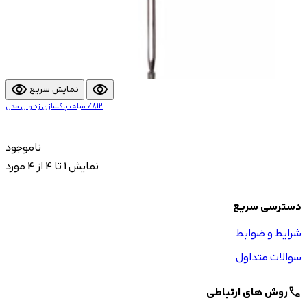
visibility
visibility
نمایش سریع
میله، پاکسازی زد وان مدل Z812
ناموجود
نمایش 1 تا 4 از 4 مورد
دسترسی سریع
شرایط و ضوابط
سوالات متداول
روش های ارتباطی
call