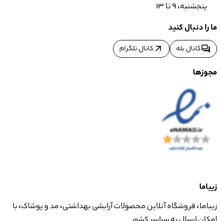
پنجشنبه، 9 تا 13
ما را دنبال کنید
arrow_outward
forum
کانال بله
کانال تلگرام
مجوزها
زیباما
زیباما، فروشگاه آنلاین محصولات آرایشی بهداشتی، مد و پوشاک، با
امکان ارسال به سراسر کشور