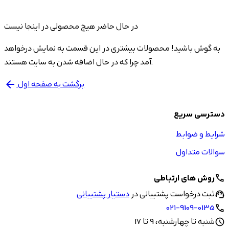
در حال حاضر هیچ محصولی در اینجا نیست
به گوش باشید! محصولات بیشتری در این قسمت به نمایش درخواهد
آمد چرا که در حال اضافه شدن به سایت هستند.
برگشت به صفحه اول
arrow_back
دسترسی سریع
شرایط و ضوابط
سوالات متداول
روش های ارتباطی
call
ثبت درخواست پشتیبانی در
دستیار پشتیبانی
support_agent
021-9109-0135
call
شنبه تا چهارشنبه، 9 تا 17
schedule