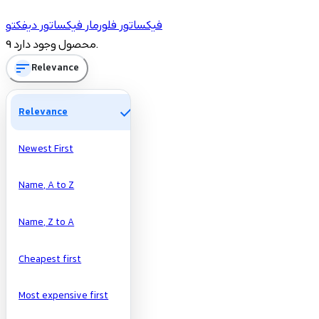
شاخه‌ها
فیکساتور فلورمار
فیکساتور دیفکتو
1
فیکساتور فلورمار
9 محصول وجود دارد.
sort
Relevance
Price
check
Relevance
تومان
تومان
Manufacturers
Newest First
Name, A to Z
Name, Z to A
Cheapest first
Most expensive first