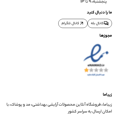
پنجشنبه، 9 تا 13
ما را دنبال کنید
arrow_outward
forum
کانال بله
کانال تلگرام
مجوزها
زیباما
زیباما، فروشگاه آنلاین محصولات آرایشی بهداشتی، مد و پوشاک، با
امکان ارسال به سراسر کشور