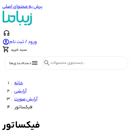
پرش به محتوای اصلی
headphones

ورود / ثبت نام

سبد خرید
menu
search
دسته‌بندی‌ها
خانه
آرایشی
آرایش صورت
فیکساتور
فیکساتور