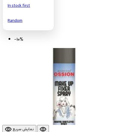
In stock first
Random
-10%
visibility
visibility
نمایش سریع