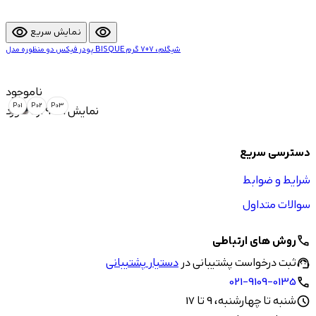
visibility
visibility
نمایش سریع
پودر فیکس دو منظوره مدل BISQUE شیگلم، 7+7 گرم
ناموجود
P01
P02
P03
نمایش 1 تا 9 از 9 مورد
دسترسی سریع
شرایط و ضوابط
سوالات متداول
روش های ارتباطی
call
ثبت درخواست پشتیبانی در
دستیار پشتیبانی
support_agent
021-9109-0135
call
شنبه تا چهارشنبه، 9 تا 17
schedule