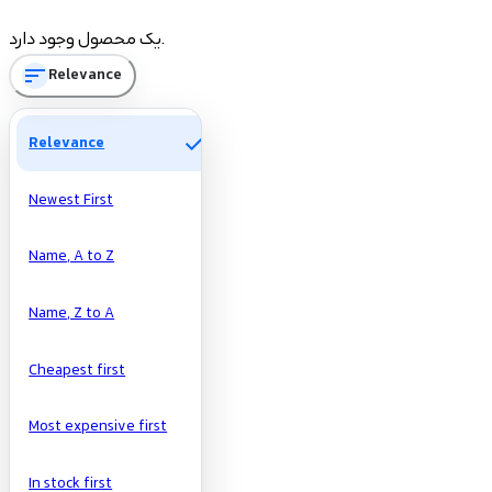
Manufacturers
یک محصول وجود دارد.
sort
Relevance
check
Relevance
Newest First
Name, A to Z
Name, Z to A
Cheapest first
Most expensive first
In stock first