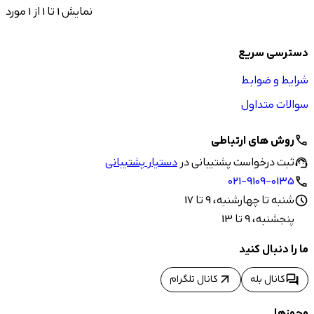
نمایش 1 تا 1 از 1 مورد
دسترسی سریع
شرایط و ضوابط
سوالات متداول
روش های ارتباطی
call
ثبت درخواست پشتیبانی در
دستیار پشتیبانی
support_agent
021-9109-0135
call
شنبه تا چهارشنبه، 9 تا 17
schedule
پنجشنبه، 9 تا 13
ما را دنبال کنید
arrow_outward
forum
کانال بله
کانال تلگرام
مجوزها