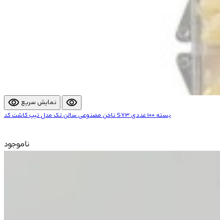
visibility
visibility
نمایش سریع
ناخن مصنوعی سالن تک مدل تیپ کاشت کد SY3 بسته 100 عددی
ناموجود