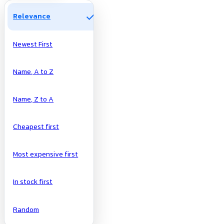
check
Relevance
Newest First
Name, A to Z
Name, Z to A
Cheapest first
Most expensive first
In stock first
Random