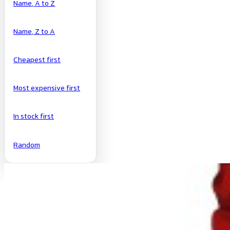
Name, A to Z
Name, Z to A
Cheapest first
Most expensive first
In stock first
Random