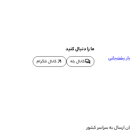
ما را دنبال کنید
ر پشتیبانی
arrow_outward
forum
کانال بله
کانال تلگرام
ان ارسال به سراسر کشور