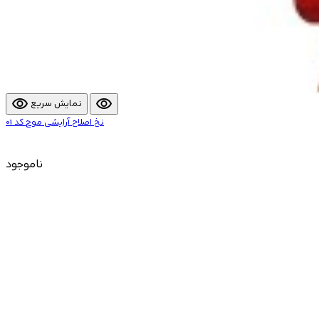
visibility
visibility
نمایش سریع
نخ اصلاح آرایشی موج کد 01
ناموجود