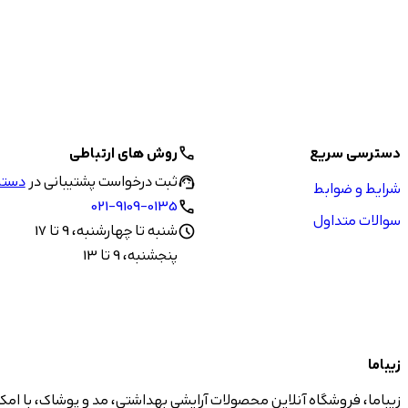
دسترسی سریع
روش های ارتباطی
call
ثبت درخواست پشتیبانی در
دستیا
support_agent
شرایط و ضوابط
021-9109-0135
call
سوالات متداول
شنبه تا چهارشنبه، 9 تا 17
schedule
پنجشنبه، 9 تا 13
زیباما
زیباما، فروشگاه آنلاین محصولات آرایشی بهداشتی، مد و پوشاک، با امک