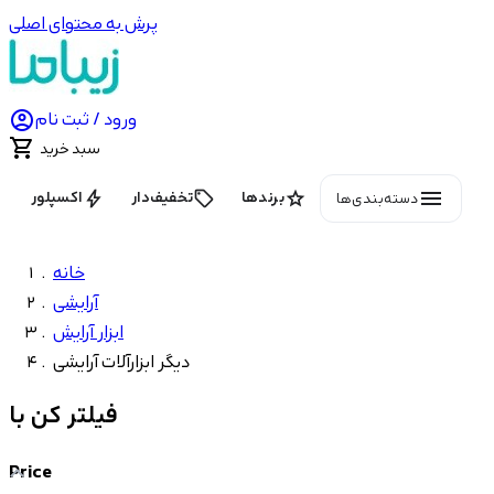
پرش به محتوای اصلی

ورود / ثبت نام

سبد خرید
menu
bolt
local_offer
star
برندها
تخفیف‌دار
اکسپلور
دسته‌بندی‌ها
خانه
آرایشی
ابزار آرایش
دیگر ابزارآلات آرایشی
فیلتر کن با
Price