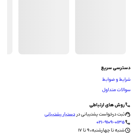
دسترسی سریع
شرایط و ضوابط
سوالات متداول
روش های ارتباطی
call
ثبت درخواست پشتیبانی در
دستیار پشتیبانی
support_agent
021-9109-0135
call
شنبه تا چهارشنبه، 9 تا 17
schedule