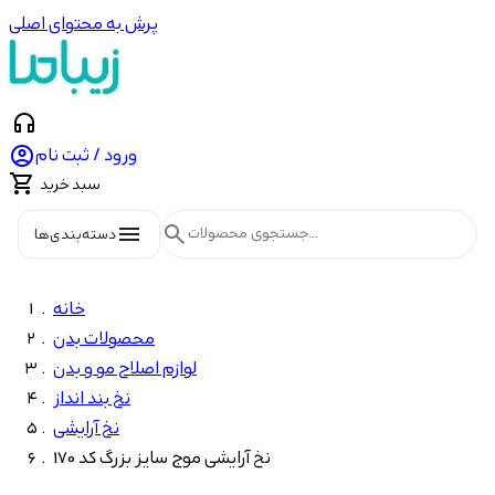
پرش به محتوای اصلی
headphones

ورود / ثبت نام

سبد خرید
menu
search
دسته‌بندی‌ها
خانه
محصولات بدن
لوازم اصلاح مو و بدن
نخ بند انداز
نخ آرایشی
نخ آرایشی موج سایز بزرگ کد 170