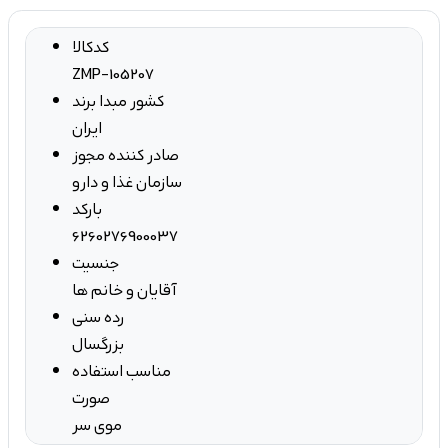
کدکالا
ZMP-105207
کشور مبدا برند
ایران
صادر کننده مجوز
سازمان غذا و دارو
بارکد
6260276900037
جنسیت
آقایان و خانم ها
رده سنی
بزرگسال
مناسب استفاده
صورت
موی سر