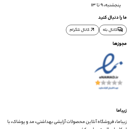
پنجشنبه، 9 تا 13
ما را دنبال کنید
arrow_outward
forum
کانال بله
کانال تلگرام
مجوزها
زیباما
زیباما، فروشگاه آنلاین محصولات آرایشی بهداشتی، مد و پوشاک، با