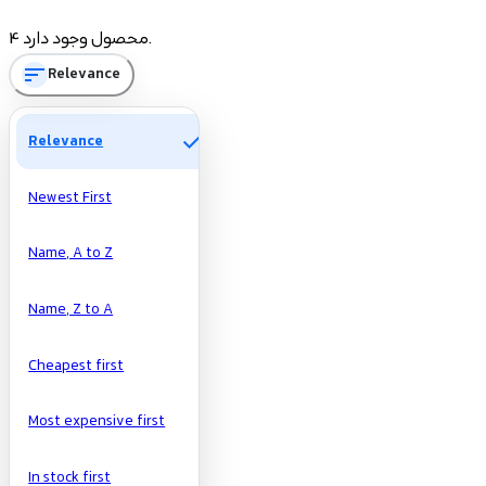
Price
4 محصول وجود دارد.
sort
Relevance
تومان
تومان
check
Relevance
Newest First
Name, A to Z
Name, Z to A
Cheapest first
Most expensive first
In stock first