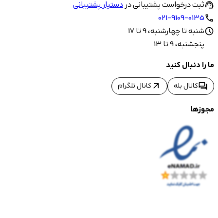
ثبت درخواست پشتیبانی در
دستیار پشتیبانی
support_agent
021-9109-0135
call
شنبه تا چهارشنبه، 9 تا 17
schedule
پنجشنبه، 9 تا 13
ما را دنبال کنید
arrow_outward
forum
کانال بله
کانال تلگرام
مجوزها