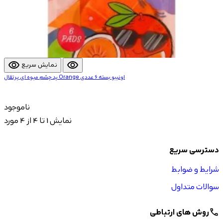
visibility
visibility
نمایش سریع
پد چشم میوه ای پرتقال Orange اونیبو بسته 6 عددی
ناموجود
نمایش 1 تا 4 از 4 مورد
دسترسی سریع
شرایط و ضوابط
سوالات متداول
روش های ارتباطی
call