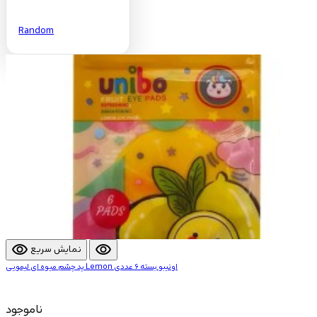
Random
visibility
visibility
نمایش سریع
پد چشم میوه ای لیمویی Lemon اونیبو بسته 6 عددی
ناموجود