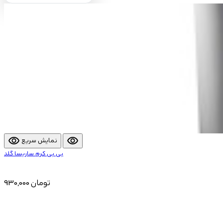
visibility
visibility
نمایش سریع
بی بی کرم ساریسا گلد
930,000 تومان