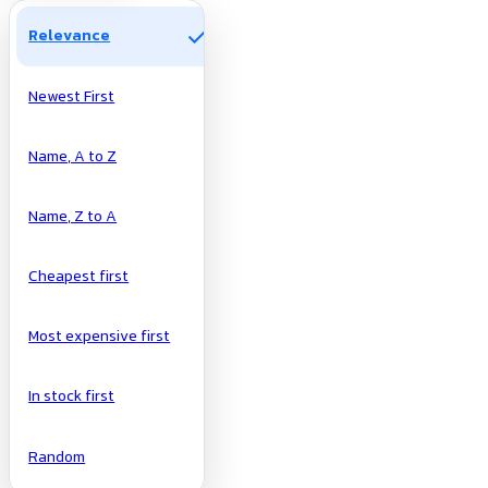
check
Relevance
Newest First
Name, A to Z
Name, Z to A
Cheapest first
Most expensive first
In stock first
Random