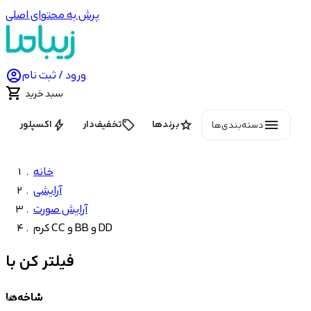
پرش به محتوای اصلی

ورود / ثبت نام

سبد خرید
menu
bolt
local_offer
star
برندها
تخفیف‌دار
اکسپلور
دسته‌بندی‌ها
خانه
آرایشی
آرایش صورت
کرم CC و BB و DD
فیلتر کن با
شاخه‌ها