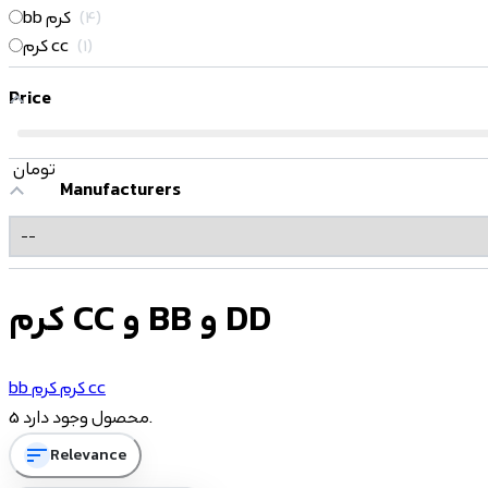
4
bb کرم
1
کرم cc
Price
تومان
Manufacturers
کرم CC و BB و DD
کرم cc
bb کرم
5 محصول وجود دارد.
sort
Relevance