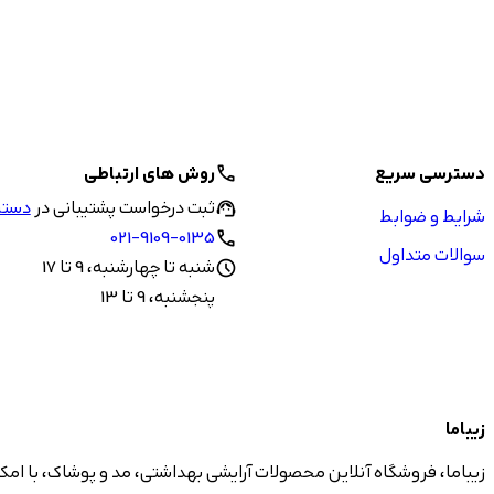
دسترسی سریع
روش های ارتباطی
call
ثبت درخواست پشتیبانی در
دستیا
support_agent
شرایط و ضوابط
021-9109-0135
call
سوالات متداول
شنبه تا چهارشنبه، 9 تا 17
schedule
پنجشنبه، 9 تا 13
زیباما
زیباما، فروشگاه آنلاین محصولات آرایشی بهداشتی، مد و پوشاک، با امک