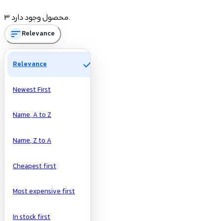
Price
3 محصول وجود دارد.
sort
Relevance
تومان
تومان
Manufacturers
check
Relevance
Newest First
Name, A to Z
Name, Z to A
Cheapest first
Most expensive first
In stock first