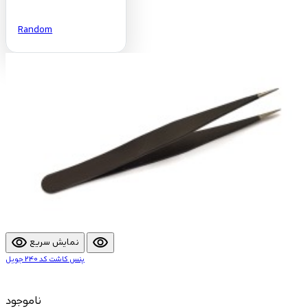
Random
visibility
visibility
نمایش سریع
پنس کاشت کد 240 جویل
ناموجود