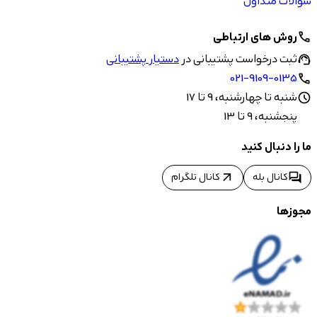
سوالات متداول
روش های ارتباطی
call
ثبت درخواست پشتیبانی در
دستیار پشتیبانی
support_agent
021-9109-0135
call
شنبه تا چهارشنبه، 9 تا 17
schedule
پنجشنبه، 9 تا 13
ما را دنبال کنید
arrow_outward
forum
کانال بله
کانال تلگرام
مجوزها