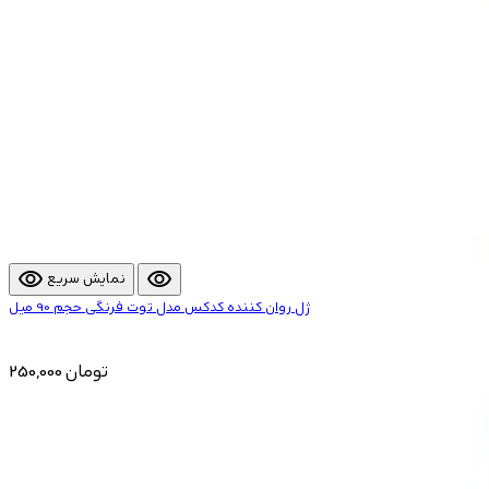
visibility
visibility
نمایش سریع
ژل روان کننده کدکس مدل توت فرنگی حجم 90 میل
250,000 تومان