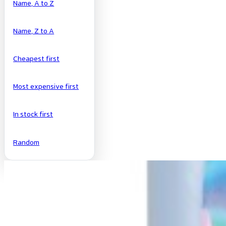
Name, A to Z
Name, Z to A
Cheapest first
Most expensive first
In stock first
Random