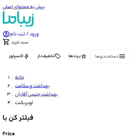
پرش به محتوای اصلی

ورود / ثبت نام

سبد خرید
menu
bolt
local_offer
star
برندها
تخفیف‌دار
اکسپلور
دسته‌بندی‌ها
خانه
بهداشت و سلامت
بهداشت جنسی آقایان
لوبریکنت
فیلتر کن با
Price