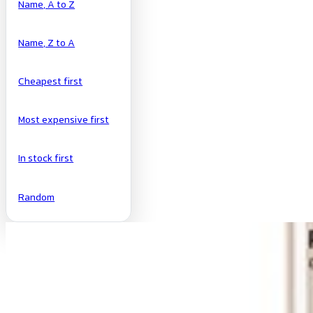
Name, A to Z
Name, Z to A
Cheapest first
Most expensive first
In stock first
Random