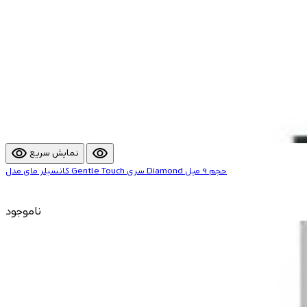
visibility
visibility
نمایش سریع
کانسیلر مای مدل Gentle Touch سری Diamond حجم 9 میل
ناموجود