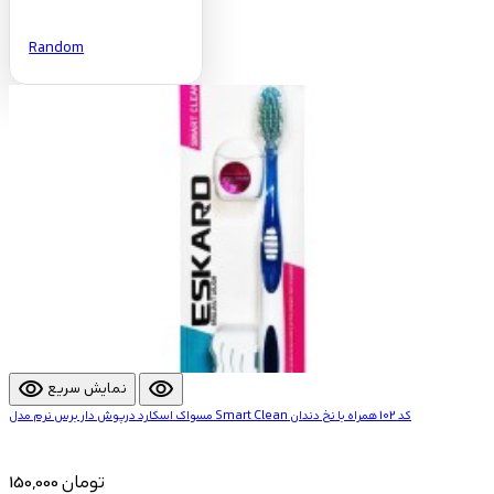
Random
visibility
visibility
نمایش سریع
مسواک اسکارد درپوش دار برس نرم مدل Smart Clean کد 102 همراه با نخ دندان
150,000 تومان