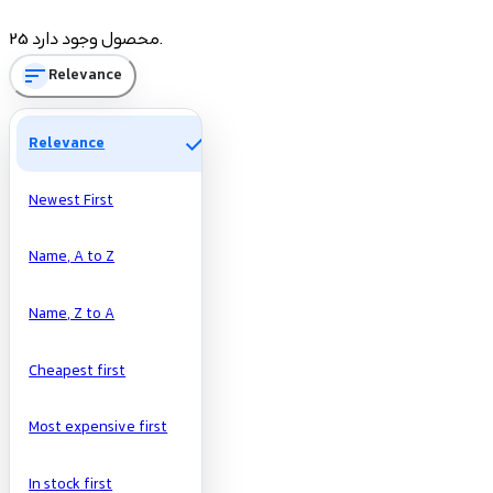
Price
25 محصول وجود دارد.
sort
Relevance
تومان
تومان
Manufacturers
check
Relevance
Newest First
Name, A to Z
Name, Z to A
Cheapest first
Most expensive first
In stock first