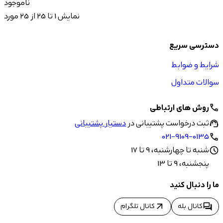
ناموجود
نمایش 1 تا 25 از 25 مورد
دسترسی سریع
شرایط و ضوابط
سوالات متداول
روش های ارتباطی
call
ثبت درخواست پشتیبانی در
دستیار پشتیبانی
support_agent
021-9109-0135
call
شنبه تا چهارشنبه، 9 تا 17
schedule
پنجشنبه، 9 تا 13
ما را دنبال کنید
arrow_outward
forum
کانال بله
کانال تلگرام