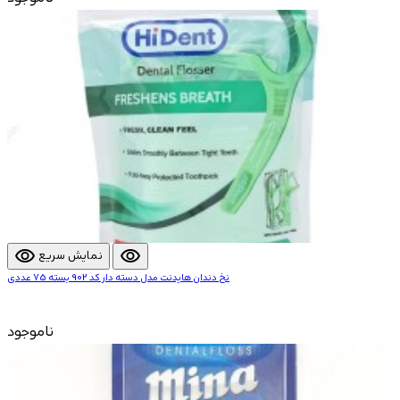
visibility
visibility
نمایش سریع
نخ دندان هایدنت مدل دسته دار کد 902 بسته 75 عددی
ناموجود