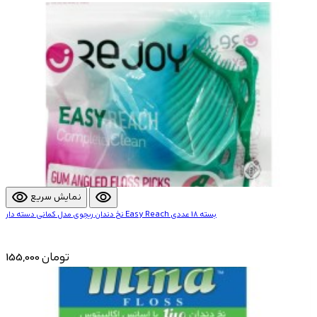
visibility
visibility
نمایش سریع
نخ دندان ریجوی مدل کمانی دسته دار Easy Reach بسته 18 عددی
155,000 تومان