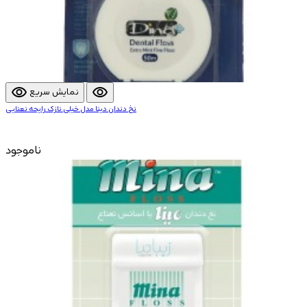
visibility
visibility
نمایش سریع
نخ دندان دینا مدل خیلی نازک رایحه نعنایی
ناموجود