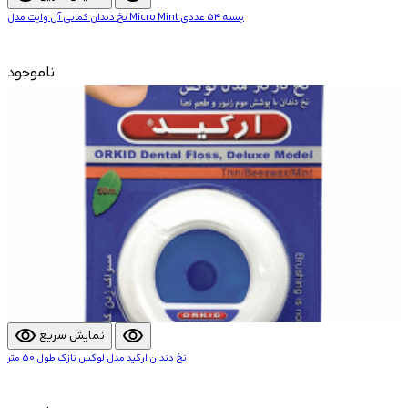
نخ دندان کمانی آل وایت مدل Micro Mint بسته 54 عددی
ناموجود
visibility
visibility
نمایش سریع
نخ دندان ارکید مدل لوکس نازک طول 50 متر