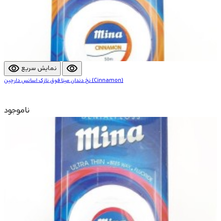
visibility
visibility
نمایش سریع
نخ دندان مینا فوق نازک اسانس دارچین (Cinnamon)
ناموجود