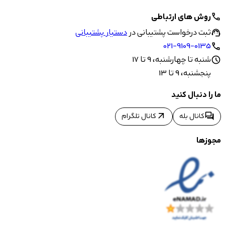
روش های ارتباطی
call
ثبت درخواست پشتیبانی در
دستیار پشتیبانی
support_agent
021-9109-0135
call
شنبه تا چهارشنبه، 9 تا 17
schedule
پنجشنبه، 9 تا 13
ما را دنبال کنید
arrow_outward
forum
کانال بله
کانال تلگرام
مجوزها