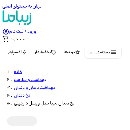
پرش به محتوای اصلی

ورود / ثبت نام

سبد خرید
menu
bolt
local_offer
star
برندها
تخفیف‌دار
اکسپلور
دسته‌بندی‌ها
خانه
بهداشت و سلامت
بهداشت دهان و دندان
نخ دندان
نخ دندان مینا مدل ویسل دارچینی