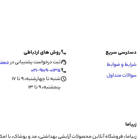
دسترسی سریع
روش های ارتباطی
call
ثبت درخواست پشتیبانی در
دستیا
support_agent
شرایط و ضوابط
021-9109-0135
call
سوالات متداول
شنبه تا چهارشنبه، 9 تا 17
schedule
پنجشنبه، 9 تا 13
زیباما
زیباما، فروشگاه آنلاین محصولات آرایشی بهداشتی، مد و پوشاک، با امک