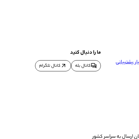
ما را دنبال کنید
ر پشتیبانی
arrow_outward
forum
کانال بله
کانال تلگرام
ان ارسال به سراسر کشور