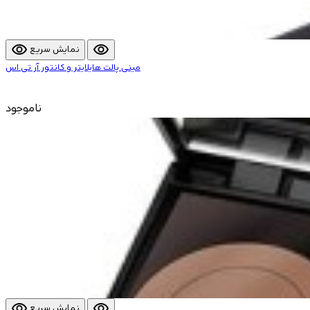
visibility
visibility
نمایش سریع
مینی پالت هایلایتر و کانتور آر تی اس
ناموجود
visibility
visibility
نمایش سریع