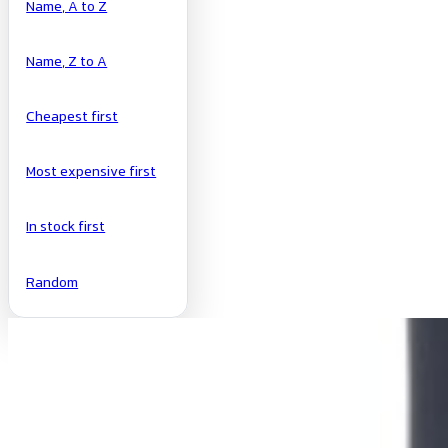
Name, A to Z
Name, Z to A
Cheapest first
Most expensive first
In stock first
Random