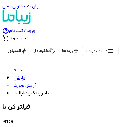
پرش به محتوای اصلی

ورود / ثبت نام

سبد خرید
menu
bolt
local_offer
star
برندها
تخفیف‌دار
اکسپلور
دسته‌بندی‌ها
خانه
آرایشی
آرایش صورت
کانتورینگ و هایلایت
فیلتر کن با
Price