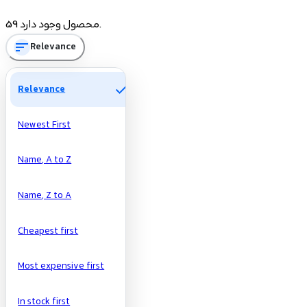
Price
59 محصول وجود دارد.
sort
Relevance
تومان
تومان
Manufacturers
check
Relevance
Newest First
Name, A to Z
Name, Z to A
Cheapest first
Most expensive first
In stock first