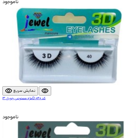
ناموجود
visibility
visibility
نمایش سریع
مژه مصنوعی جویل 3D کد 040
ناموجود