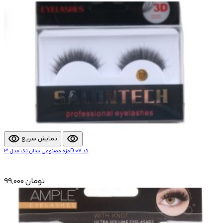
visibility
visibility
نمایش سریع
مژه مصنوعی سالن تک مدل 3D کد 07
99,000 تومان