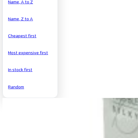
Name, A to Z
Name, Z to A
Cheapest first
Most expensive first
In stock first
Random