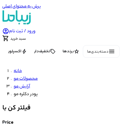
پرش به محتوای اصلی

ورود / ثبت نام

سبد خرید
menu
bolt
local_offer
star
برندها
تخفیف‌دار
اکسپلور
دسته‌بندی‌ها
خانه
محصولات مو
آرایش مو
پودر دکلره مو
فیلتر کن با
Price