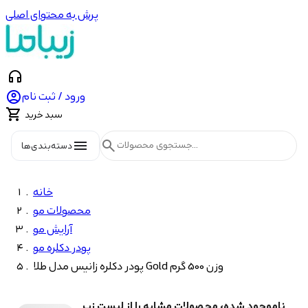
پرش به محتوای اصلی
headphones

ورود / ثبت نام

سبد خرید
menu
search
دسته‌بندی‌ها
خانه
محصولات مو
آرایش مو
پودر دکلره مو
پودر دکلره زانیس مدل طلا Gold وزن 500 گرم
ناموجود شده، محصولات مشابه را از لیست زیر