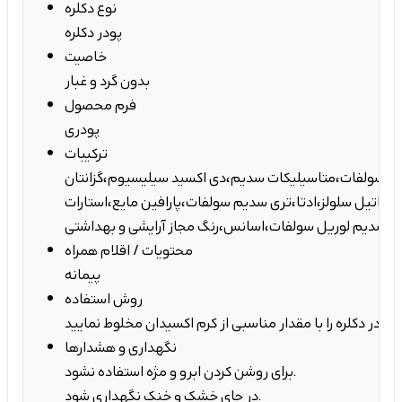
نوع دکلره
پودر دکلره
خاصیت
بدون گرد و غبار
فرم محصول
پودری
ترکیبات
 پرسولفات،متاسیلیکات سدیم،دی اکسید سیلیسیوم،گزانتان
 اتیل سلولز،ادتا،تری سدیم سولفات،پارافین مایع،استارات
م،سدیم لوریل سولفات،اسانس،رنگ مجاز آرایشی و بهداشتی
محتویات / اقلام همراه
پیمانه
روش استفاده
نگهداری و هشدارها
برای روشن کردن ابرو و مژه استفاده نشود.
در جای خشک و خنک نگهداری شود.