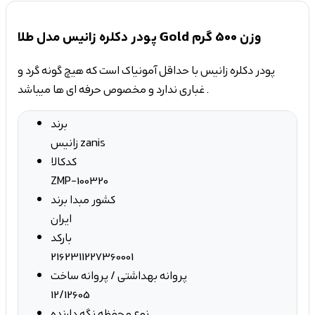
پودر دکلره زانیس مدل طلا Gold وزن 500 گرم
پودر دکلره زانیس با حداقل آمونیاک است که هیچ گونه گرد و
غباری ندارد و مخصوص حرفه ای ها میباشد .
برند
زانیس zanis
کدکالا
ZMP-100320
کشور مبدا برند
ایران
بارکد
2162311227360001
پروانه بهداشتی / پروانه ساخت
12/12605
نوع محفظه نگه دارنده