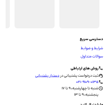
دسترسی سریع
شرایط و ضوابط
سوالات متداول
روش های ارتباطی
call
ثبت درخواست پشتیبانی در
دستیار پشتیبانی
support_agent
021-9109-0135
call
شنبه تا چهارشنبه، 9 تا 17
schedule
پنجشنبه، 9 تا 13
ما را دنبال کنید