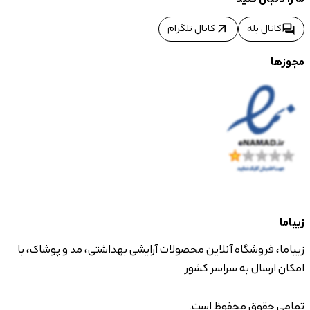
arrow_outward
forum
کانال بله
کانال تلگرام
مجوزها
زیباما
زیباما، فروشگاه آنلاین محصولات آرایشی بهداشتی، مد و پوشاک، با
امکان ارسال به سراسر کشور
تمامی حقوق محفوظ است.