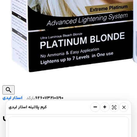
search
6260732101190
بارکد
استار لیدی
−
+
center_focus_strong
close
کرم پلاتینه استار لیدی
کرم پلاتینه استار لیدی