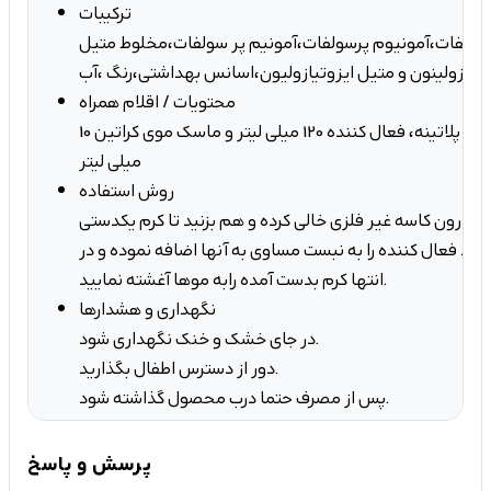
ترکیبات
سولفات،آمونیوم پرسولفات،آمونیم پر سولفات،مخلوط متیل
وتیازولینون و متیل ایزوتیازولیون،اسانس بهداشتی،رنگ ،آب
محتویات / اقلام همراه
تیوب 150میلی لیتر کرم پلاتینه، فعال کننده 120 میلی لیتر و ماسک موی کراتین 10
میلی لیتر
روش استفاده
را درون کاسه غیر فلزی خالی کرده و هم بزنید تا کرم یکدستی
 فعال کننده را به نبست مساوی به آنها اضافه نموده و در
انتها کرم بدست آمده رابه موها آغشته نمایید.
نگهداری و هشدارها
در جای خشک و خنک نگهداری شود.
دور از دسترس اطفال بگذارید.
پس از مصرف حتما درب محصول گذاشته شود.
پرسش و پاسخ