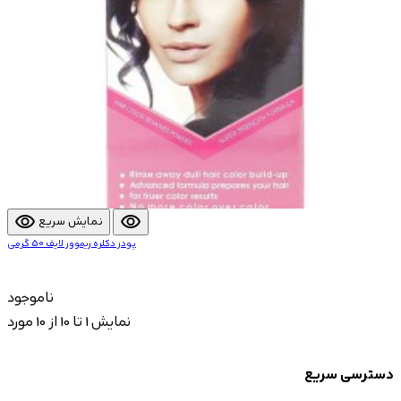
visibility
visibility
نمایش سریع
پودر دکلره ریموور لایف 50 گرمی
ناموجود
نمایش 1 تا 10 از 10 مورد
دسترسی سریع