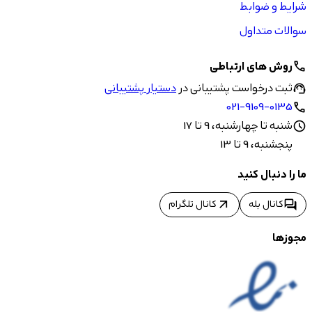
شرایط و ضوابط
سوالات متداول
روش های ارتباطی
call
ثبت درخواست پشتیبانی در
دستیار پشتیبانی
support_agent
021-9109-0135
call
شنبه تا چهارشنبه، 9 تا 17
schedule
پنجشنبه، 9 تا 13
ما را دنبال کنید
arrow_outward
forum
کانال بله
کانال تلگرام
مجوزها