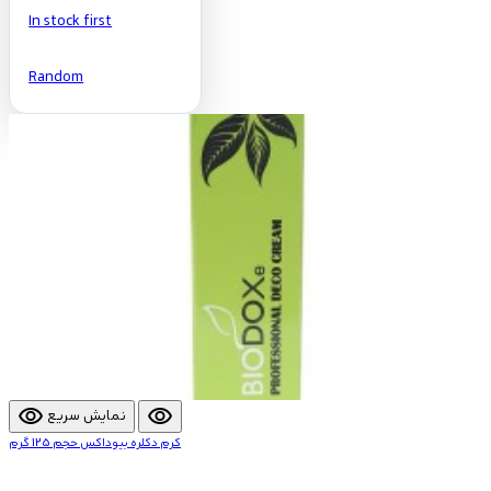
In stock first
Random
visibility
visibility
نمایش سریع
کرم دکلره بیوداکس حجم 125 گرم