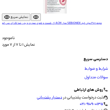
visibility
visibility
نمایش سریع
ژل شست و شوی صورت و بدن ضد لک ای سی ام ACM مدل SEBIONEX حجم 200 میلی لیتر
ناموجود
نمایش 1 تا 7 از 7 مورد
دسترسی سریع
شرایط و ضوابط
سوالات متداول
روش های ارتباطی
call
ثبت درخواست پشتیبانی در
دستیار پشتیبانی
support_agent
021-9109-0135
call