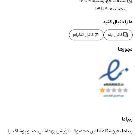
شنبه تا چهارشنبه، 9 تا 17
schedule
پنجشنبه، 9 تا 13
ما را دنبال کنید
arrow_outward
forum
کانال بله
کانال تلگرام
مجوزها
زیباما
زیباما، فروشگاه آنلاین محصولات آرایشی بهداشتی، مد و پوشاک، با