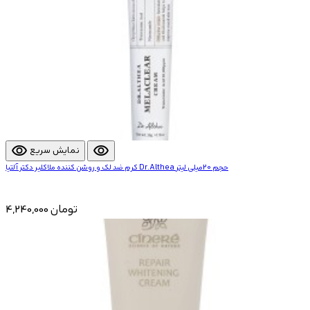
visibility
visibility
نمایش سریع
کرم ضد لک و روشن کننده ملاکلیر دکتر آلتیا Dr.Althea حجم 20میلی لیتر
4,240,000 تومان