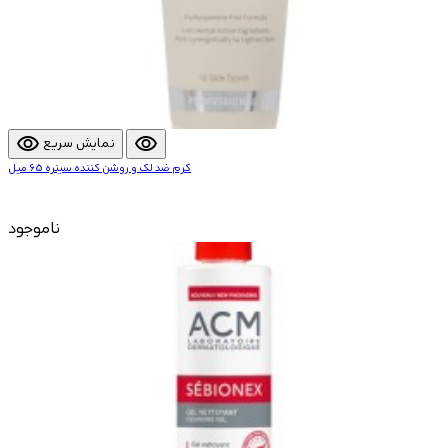
visibility
visibility
نمایش سریع
کرم ضد لک و روشن کننده سینره 65 میل
ناموجود