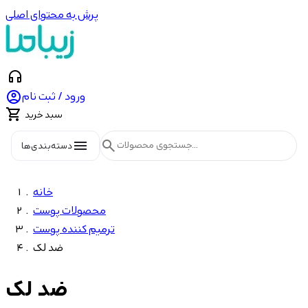
پرش به محتوای اصلی
headphones

ورود / ثبت نام

سبد خرید
menu
search
دسته‌بندی‌ها
خانه
محصولات پوست
ترمیم کننده پوست
ضد لک
ضد لک