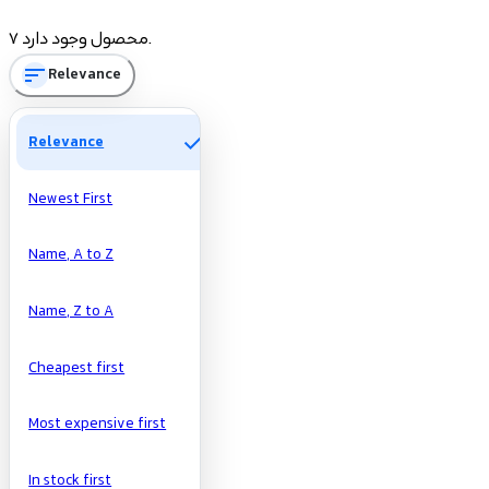
Price
7 محصول وجود دارد.
sort
Relevance
تومان
تومان
Manufacturers
check
Relevance
Newest First
Name, A to Z
Name, Z to A
Cheapest first
Most expensive first
In stock first