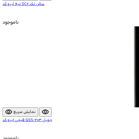
تیغ ابرو کد SC6 سالن تک
ناموجود
visibility
visibility
نمایش سریع
قیچی ابرو کد GSS-203 جویل
ناموجود