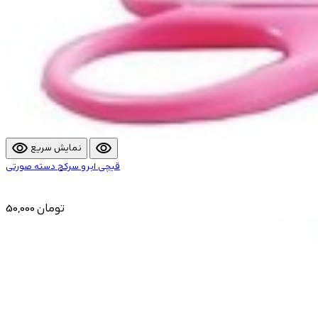
visibility
visibility
نمایش سریع
قیچی ابرو سرکج دسته صورتی
50,000 تومان