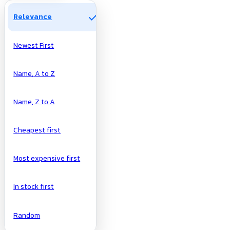
check
Relevance
Newest First
Name, A to Z
Name, Z to A
Cheapest first
Most expensive first
In stock first
Random