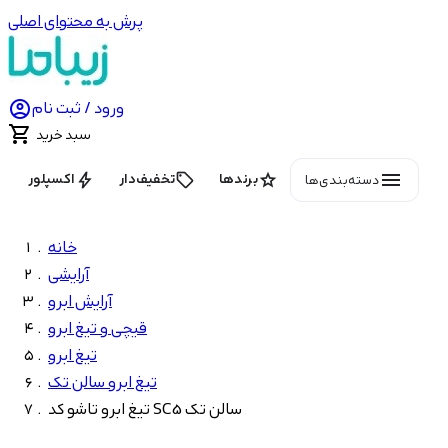
پرش به محتوای اصلی

ورود / ثبت نام

سبد خرید
menu
bolt
local_offer
star
برندها
تخفیف‌دار
اکسپلور
دسته‌بندی‌ها
خانه
آرایشی
آرایش ابرو
قیچی و تیغ ابرو
تیغ ابرو
تیغ ابرو سالن تک
تیغ ابرو تاشو کد SC5 سالن تک