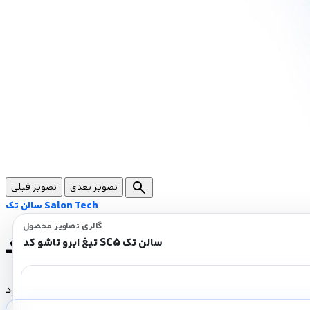
search
تصویر بعدی
تصویر قبلی
سالن تک Salon Tech
گالری تصاویر محصول
تیغ ابرو تاشو کد SC5 سالن تک
تیغ ابرو تاشو کد SC5 سالن تک
ناموجود