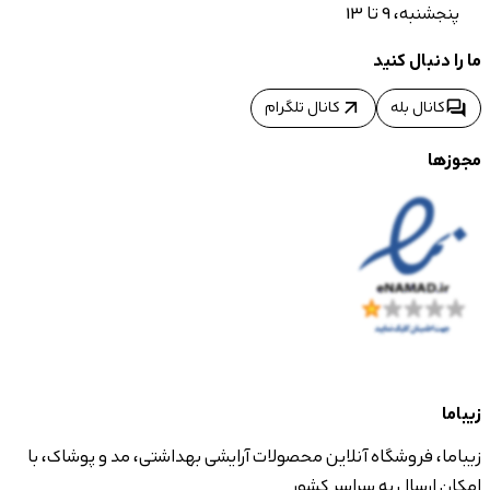
پنجشنبه، 9 تا 13
ما را دنبال کنید
arrow_outward
forum
کانال بله
کانال تلگرام
مجوزها
زیباما
زیباما، فروشگاه آنلاین محصولات آرایشی بهداشتی، مد و پوشاک، با
امکان ارسال به سراسر کشور