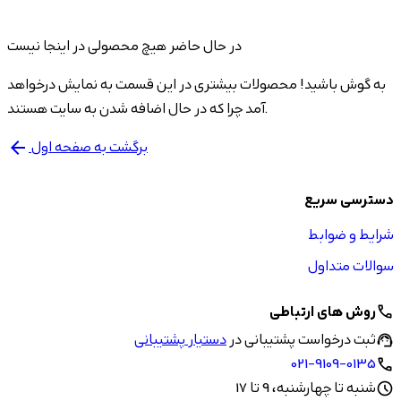
در حال حاضر هیچ محصولی در اینجا نیست
به گوش باشید! محصولات بیشتری در این قسمت به نمایش درخواهد
آمد چرا که در حال اضافه شدن به سایت هستند.
برگشت به صفحه اول
arrow_back
دسترسی سریع
شرایط و ضوابط
سوالات متداول
روش های ارتباطی
call
ثبت درخواست پشتیبانی در
دستیار پشتیبانی
support_agent
021-9109-0135
call
شنبه تا چهارشنبه، 9 تا 17
schedule