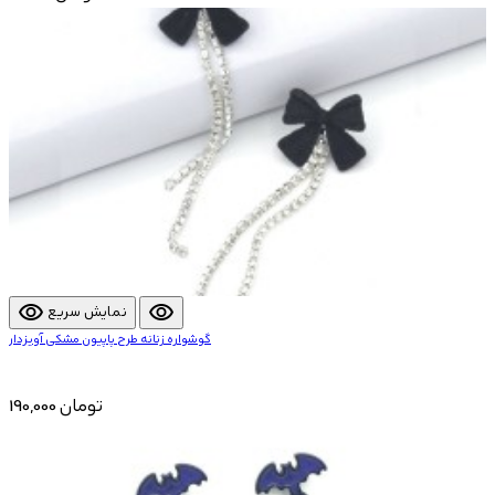
visibility
visibility
نمایش سریع
گوشواره زنانه طرح پاپیون مشکی آویزدار
190,000 تومان