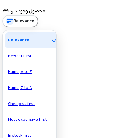
Price
39 محصول وجود دارد.
sort
Relevance
تومان
تومان
Manufacturers
check
Relevance
Newest First
Name, A to Z
Name, Z to A
Cheapest first
Most expensive first
In stock first