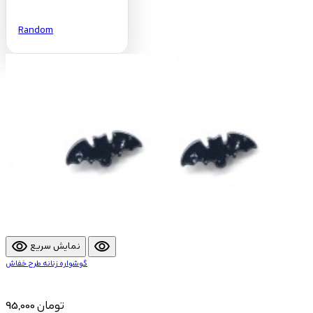
Random
visibility
visibility
نمایش سریع
گوشواره زنانه طرح خفاش
95,000 تومان