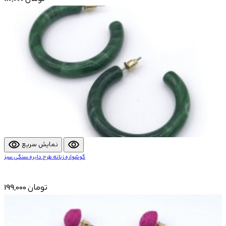
visibility
visibility
نمایش سریع
گوشواره زنانه طرح دایره سنگی سبز
199,000 تومان