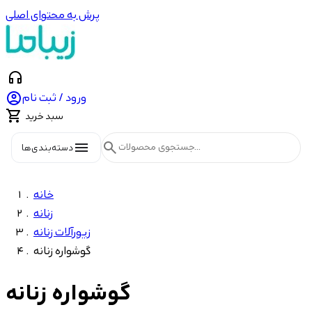
پرش به محتوای اصلی
headphones

ورود / ثبت نام

سبد خرید
menu
search
دسته‌بندی‌ها
خانه
زنانه
زیورآلات زنانه
گوشواره زنانه
گوشواره زنانه