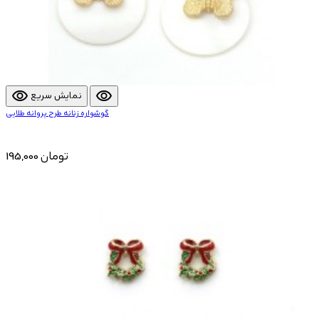
visibility
visibility
نمایش سریع
گوشواره زنانه طرح پروانه طلایی
195,000 تومان