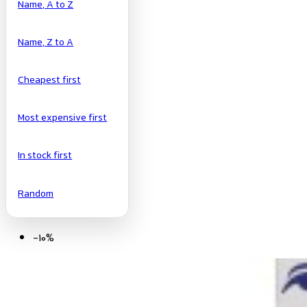
Name, A to Z
Name, Z to A
Cheapest first
Most expensive first
In stock first
Random
-10%