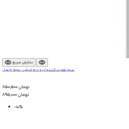
visibility
visibility
نمایش سریع
سرم تقویت کننده ابرو درم انجلین حجم 10 میل
850,500 تومان
895,000 تومان
-10%