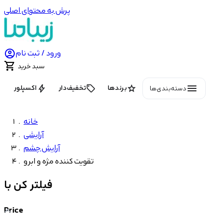
پرش به محتوای اصلی

ورود / ثبت نام

سبد خرید
menu
bolt
local_offer
star
برندها
تخفیف‌دار
اکسپلور
دسته‌بندی‌ها
خانه
آرایشی
آرایش چشم
تقویت کننده مژه و ابرو
فیلتر کن با
Price