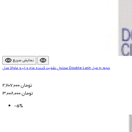
visibility
visibility
نمایش سریع
محلول تقویت کننده مژه و ابرو ماوالا مدل Double Lash حجم 10 میل
2,707,000 تومان
3,008,000 تومان
-5%