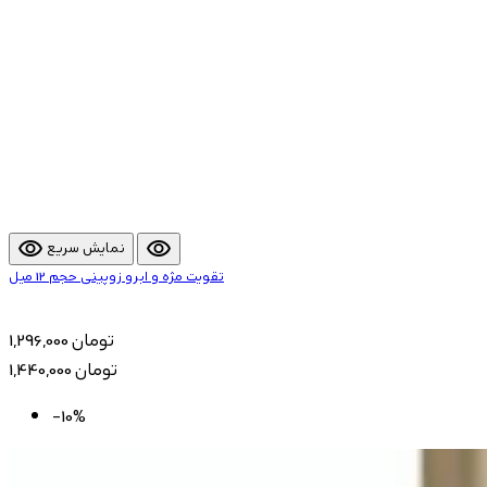
visibility
visibility
نمایش سریع
تقویت مژه و ابرو زوپینی حجم 12 میل
1,296,000 تومان
1,440,000 تومان
-10%