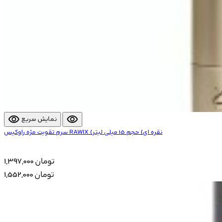
visibility
visibility
نمایش سریع
سرم تقویت مژه راوکیس RAWIX (نقره ای) حجم 15 میلی لیتر
1,397,000 تومان
1,552,000 تومان