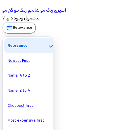
شاخه‌ها
اسپری رنگ مو
شامپو رنگ مو
گچ مو
2
اسپری رنگ مو
7 محصول وجود دارد.
3
شامپو رنگ مو
sort
Relevance
Price
check
Relevance
تومان
تومان
Newest First
Manufacturers
Name, A to Z
Name, Z to A
Cheapest first
Most expensive first