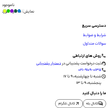
ناموجود
نمایش 1 تا 7 از 7 مورد
دسترسی سریع
شرایط و ضوابط
سوالات متداول
روش های ارتباطی
call
ثبت درخواست پشتیبانی در
دستیار پشتیبانی
support_agent
021-9109-0135
call
شنبه تا چهارشنبه، 9 تا 17
schedule
پنجشنبه، 9 تا 13
ما را دنبال کنید
arrow_outward
forum
کانال بله
کانال تلگرام