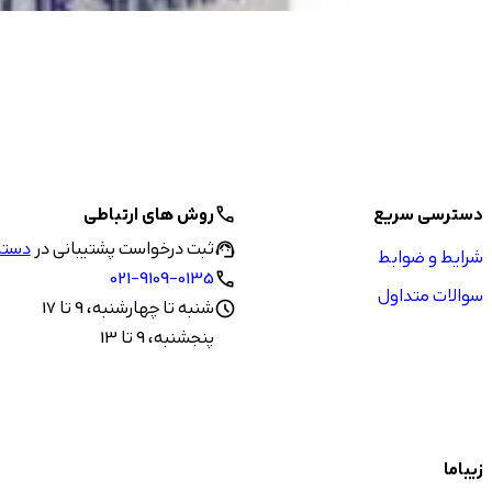
دسترسی سریع
روش های ارتباطی
call
ثبت درخواست پشتیبانی در
دستیا
support_agent
شرایط و ضوابط
021-9109-0135
call
سوالات متداول
شنبه تا چهارشنبه، 9 تا 17
schedule
پنجشنبه، 9 تا 13
زیباما