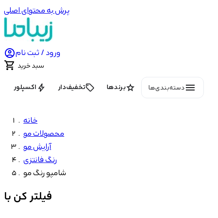
پرش به محتوای اصلی

ورود / ثبت نام

سبد خرید
menu
bolt
local_offer
star
برندها
تخفیف‌دار
اکسپلور
دسته‌بندی‌ها
خانه
محصولات مو
آرایش مو
رنگ فانتزی
شامپو رنگ مو
فیلتر کن با