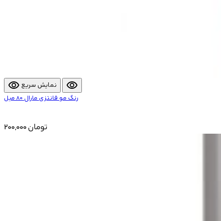
visibility
visibility
نمایش سریع
رنگ مو فانتزی مارال 80 میل
200,000 تومان