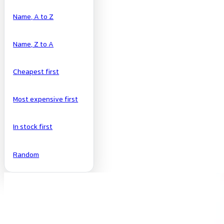
Name, A to Z
Name, Z to A
Cheapest first
Most expensive first
In stock first
Random