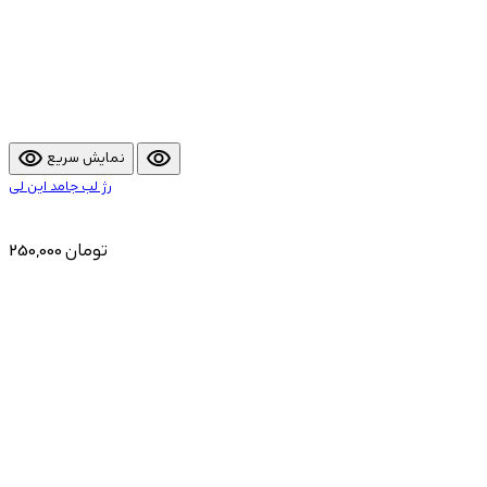
visibility
visibility
نمایش سریع
رژ لب جامد این لی
250,000 تومان