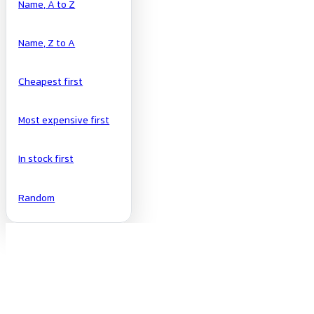
Name, A to Z
Name, Z to A
Cheapest first
Most expensive first
In stock first
Random