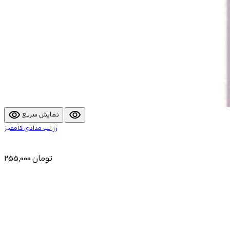
visibility
visibility
نمایش سریع
رژ لب مدادی کامفیز
255,000 تومان