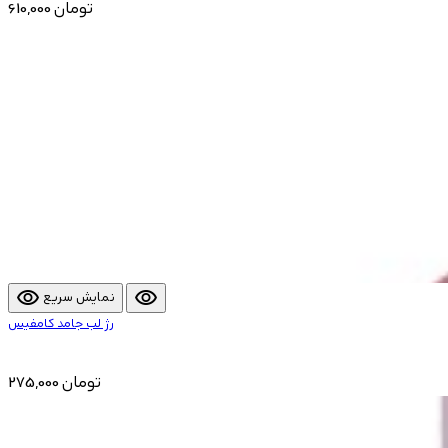
610,000 تومان
visibility
visibility
نمایش سریع
رژ لب جامد کامفیس
275,000 تومان