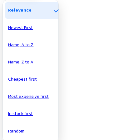
check
Relevance
Newest First
Name, A to Z
Name, Z to A
Cheapest first
Most expensive first
In stock first
Random