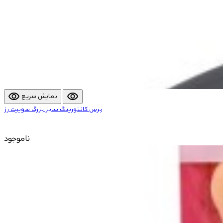
visibility
visibility
نمایش سریع
برس کانتورینگ سایز بزرگ سوییت رز
ناموجود