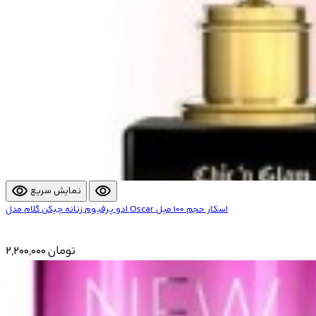
visibility
visibility
نمایش سریع
ادو پرفیوم زنانه چیکن گلام مدل Oscar اسکار حجم 100 میل
2,200,000 تومان