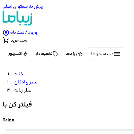
پرش به محتوای اصلی

ورود / ثبت نام

سبد خرید
menu
bolt
local_offer
star
برندها
تخفیف‌دار
اکسپلور
دسته‌بندی‌ها
خانه
عطر و ادکلن
عطر زنانه
فیلتر کن با
Price