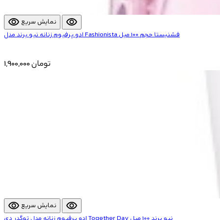
visibility
visibility
نمایش سریع
ادو پرفیوم زنانه نیو برند مدل Fashionista فشنیستا حجم 100 میل
1,900,000 تومان
visibility
visibility
نمایش سریع
ادو پرفیوم زنانه مدل توگدر دی Together Day نیو برند 100 میل