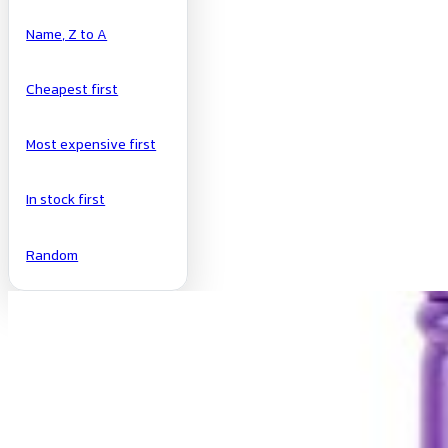
Name, Z to A
Cheapest first
Most expensive first
In stock first
Random