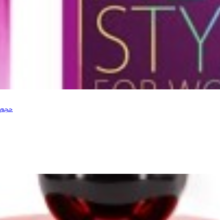
ادو پرفیوم زنانه نیو برند مدل Prestige New Style حجم 100 میل - تاریخ انقضا