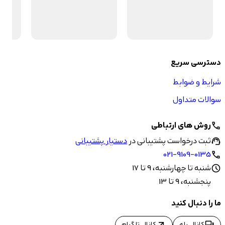
دسترسی سریع
شرایط و ضوابط
سوالات متداول
روش های ارتباطی
call
ثبت درخواست پشتیبانی در
دستیار پشتیبانی
support_agent
021-9109-0135
call
شنبه تا چهارشنبه، 9 تا 17
schedule
پنجشنبه، 9 تا 13
ما را دنبال کنید
کانال بله
کانال تلگرام