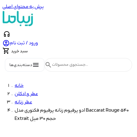
پرش به محتوای اصلی
headphones

ورود / ثبت نام

سبد خرید
menu
search
دسته‌بندی‌ها
خانه
عطر و ادکلن
عطر زنانه
ادو پرفیوم زنانه پرفیوم فکتوری مدل Baccarat Rouge 540
Extrait حجم 30 میل