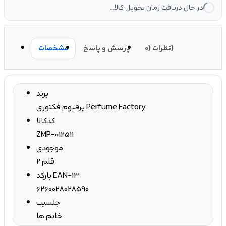
در حال دریافت زمان تحویل کالا...
نظرات (0)
پرسش و پاسخ
مشخصات
برند
پرفیوم فکتوری Perfume Factory
کدکالا
ZMP-012511
موجودی
2 قلم
بارکد EAN-13
6260028028590
جنسیت
خانم ها