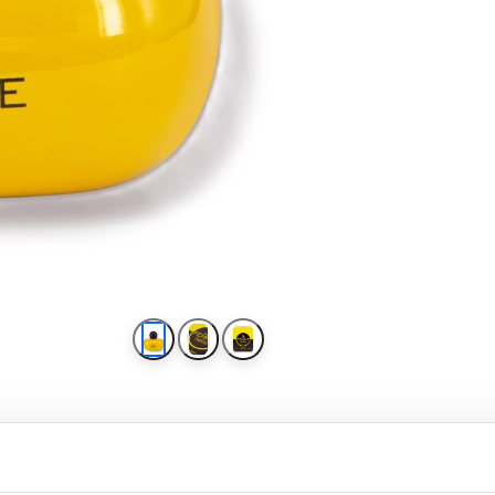
ادو پرفیوم زنانه بایراک مدل S FEMME حجم 100 میل