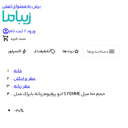
پرش به محتوای اصلی

ورود / ثبت نام

سبد خرید
menu
bolt
local_offer
star
برندها
تخفیف‌دار
اکسپلور
دسته‌بندی‌ها
خانه
عطر و ادکلن
عطر زنانه
ادو پرفیوم زنانه بایراک مدل S FEMME حجم 100 میل
-20%