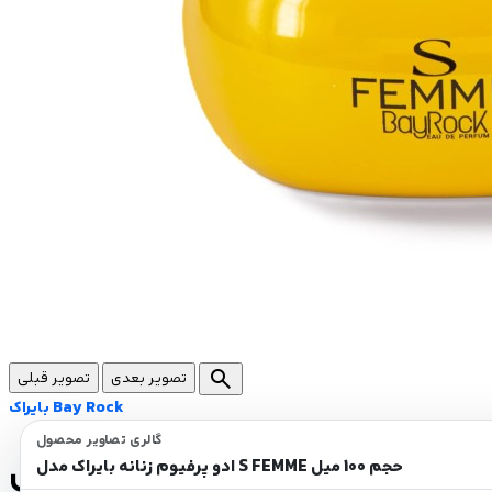
search
تصویر بعدی
تصویر قبلی
بایراک Bay Rock
گالری تصاویر محصول
ادو پرفیوم زنانه بایراک مدل S FEMME حجم 100 میل