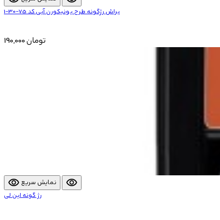
براش رژگونه طرح یونیکورن آبی کد 75-30-1
190,000 تومان
visibility
visibility
نمایش سریع
رژ گونه این لی