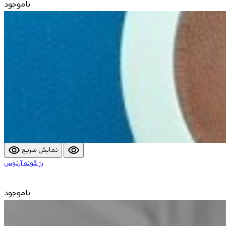
ناموجود
visibility
visibility
نمایش سریع
رژ گونه آرنوس
ناموجود