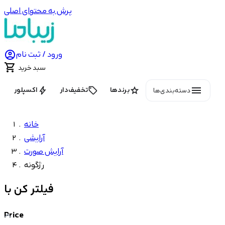
پرش به محتوای اصلی

ورود / ثبت نام

سبد خرید
menu
bolt
local_offer
star
برندها
تخفیف‌دار
اکسپلور
دسته‌بندی‌ها
خانه
آرایشی
آرایش صورت
رژگونه
فیلتر کن با
Price