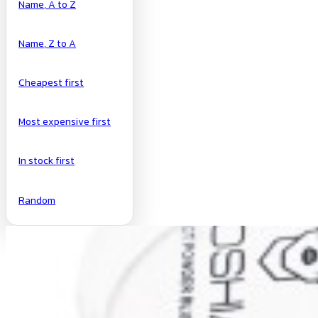
Name, A to Z
Name, Z to A
Cheapest first
Most expensive first
In stock first
Random