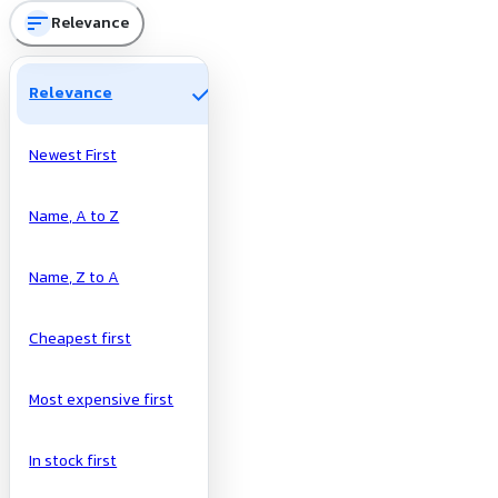
sort
Relevance
check
Relevance
Newest First
Name, A to Z
Name, Z to A
Cheapest first
Most expensive first
In stock first