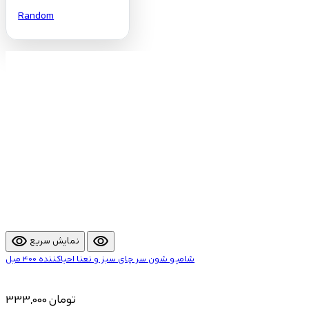
Random
visibility
visibility
نمایش سریع
شامپو شون سر چای سبز و نعنا احیاکننده 400 میل
333,000 تومان