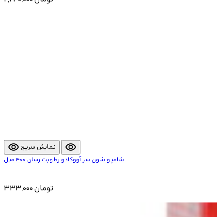
visibility
visibility
نمایش سریع
شامپو شون سر آووکادو رطوبت رسان 400 میل
333,000 تومان