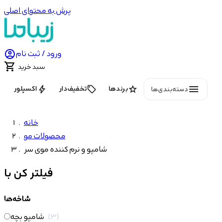
پرش به محتوای اصلی

ورود / ثبت نام

سبد خرید
menu
bolt
local_offer
star
برندها
تخفیف‌دار
اکسپلور
دسته‌بندی‌ها
خانه
محصولات مو
شامپو و نرم کننده موی سر
فیلتر کن با
شاخه‌ها
3
شامپو بچه