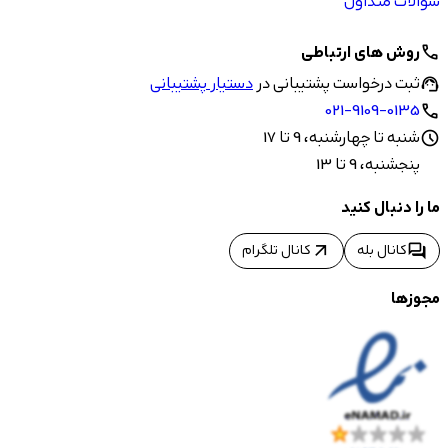
سوالات متداول
روش های ارتباطی
call
ثبت درخواست پشتیبانی در
دستیار پشتیبانی
support_agent
021-9109-0135
call
شنبه تا چهارشنبه، 9 تا 17
schedule
پنجشنبه، 9 تا 13
ما را دنبال کنید
arrow_outward
forum
کانال بله
کانال تلگرام
مجوزها