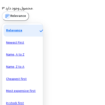
Price
3 محصول وجود دارد.
sort
Relevance
تومان
تومان
Manufacturers
check
Relevance
Newest First
Name, A to Z
Name, Z to A
Cheapest first
Most expensive first
In stock first