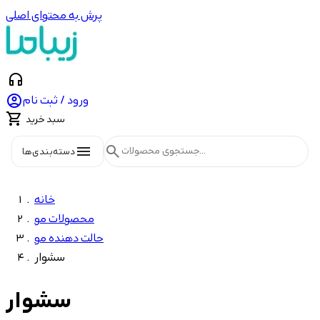
پرش به محتوای اصلی
headphones

ورود / ثبت نام

سبد خرید
menu
search
دسته‌بندی‌ها
خانه
محصولات مو
حالت دهنده مو
سشوار
سشوار