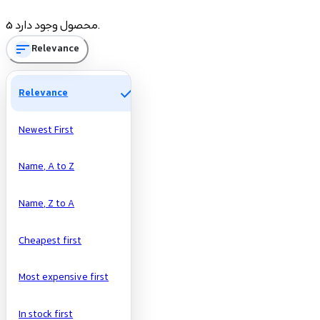
Price
5 محصول وجود دارد.
sort
Relevance
تومان
تومان
Manufacturers
check
Relevance
Newest First
Name, A to Z
Name, Z to A
Cheapest first
Most expensive first
In stock first