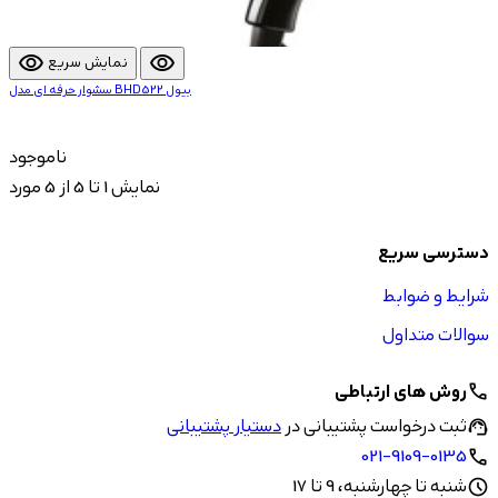
visibility
visibility
نمایش سریع
سشوار حرفه ای مدل BHD522 بیول
ناموجود
نمایش 1 تا 5 از 5 مورد
دسترسی سریع
شرایط و ضوابط
سوالات متداول
روش های ارتباطی
call
ثبت درخواست پشتیبانی در
دستیار پشتیبانی
support_agent
021-9109-0135
call
شنبه تا چهارشنبه، 9 تا 17
schedule