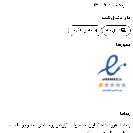
پنجشنبه، 9 تا 13
ما را دنبال کنید
arrow_outward
forum
کانال بله
کانال تلگرام
مجوزها
زیباما
زیباما، فروشگاه آنلاین محصولات آرایشی بهداشتی، مد و پوشاک، با