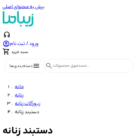
پرش به محتوای اصلی
headphones

ورود / ثبت نام

سبد خرید
menu
search
دسته‌بندی‌ها
خانه
زنانه
زیورآلات زنانه
دستبند زنانه
دستبند زنانه