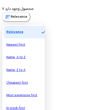
Price
7 محصول وجود دارد.
sort
Relevance
تومان
تومان
Manufacturers
check
Relevance
Newest First
Name, A to Z
Name, Z to A
Cheapest first
Most expensive first
In stock first