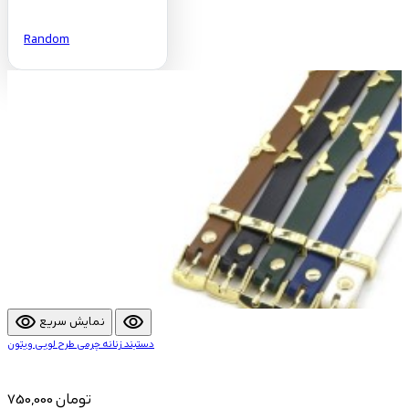
Random
visibility
visibility
نمایش سریع
دستبند زنانه چرمی طرح لویی ویتون
750,000 تومان