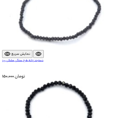
visibility
visibility
نمایش سریع
دستبند زنانه طرح سنگی مشکی ریز
150,000 تومان