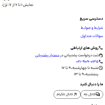
نمایش 1 تا 7 از 7 مورد
دسترسی سریع
شرایط و ضوابط
سوالات متداول
روش های ارتباطی
call
ثبت درخواست پشتیبانی در
دستیار پشتیبانی
support_agent
021-9109-0135
call
شنبه تا چهارشنبه، 9 تا 17
schedule
پنجشنبه، 9 تا 13
ما را دنبال کنید
arrow_outward
forum
کانال بله
کانال تلگرام