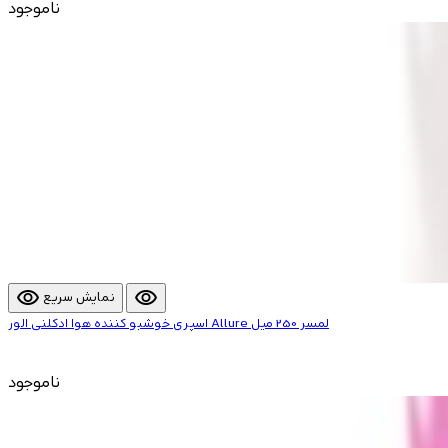
ناموجود
visibility
visibility
نمایش سریع
اسپری خوشبو کننده هوا ادکلنی الور Allure لمسر 250 میل
ناموجود