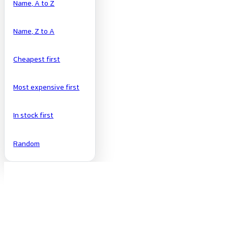
Name, A to Z
Name, Z to A
Cheapest first
Most expensive first
In stock first
Random