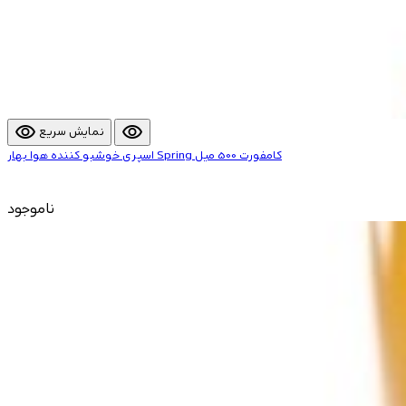
visibility
visibility
نمایش سریع
اسپری خوشبو کننده هوا بهار Spring کامفورت 500 میل
ناموجود