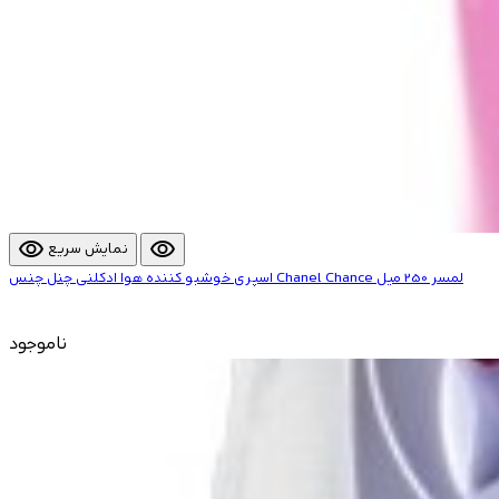
visibility
visibility
نمایش سریع
اسپری خوشبو کننده هوا ادکلنی چنل چنس Chanel Chance لمسر 250 میل
ناموجود