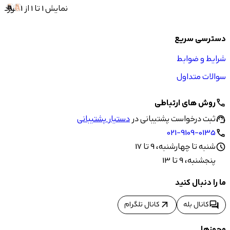
نمایش 1 تا 1 از 1 مورد
دسترسی سریع
شرایط و ضوابط
سوالات متداول
روش های ارتباطی
call
ثبت درخواست پشتیبانی در
دستیار پشتیبانی
support_agent
021-9109-0135
call
شنبه تا چهارشنبه، 9 تا 17
schedule
پنجشنبه، 9 تا 13
ما را دنبال کنید
arrow_outward
forum
کانال بله
کانال تلگرام
مجوزها