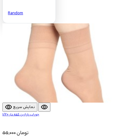
Random
visibility
visibility
نمایش سریع
جوراب پارازین کفه دار 1/20
55,000 تومان