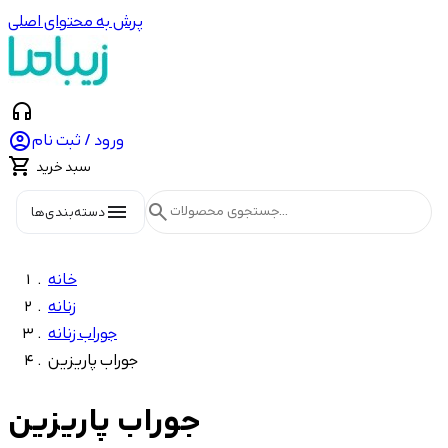
پرش به محتوای اصلی
headphones

ورود / ثبت نام

سبد خرید
menu
search
دسته‌بندی‌ها
خانه
زنانه
جوراب زنانه
جوراب پاریزین
جوراب پاریزین