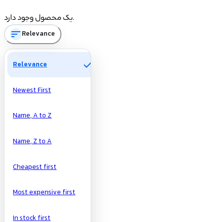
یک محصول وجود دارد.
sort
Relevance
check
Relevance
Newest First
Name, A to Z
Name, Z to A
Cheapest first
Most expensive first
In stock first