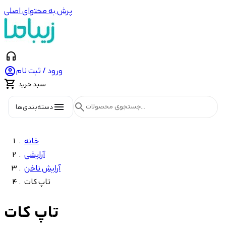
پرش به محتوای اصلی
headphones

ورود / ثبت نام

سبد خرید
menu
search
دسته‌بندی‌ها
خانه
آرایشی
آرایش ناخن
تاپ کات
تاپ کات