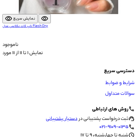
visibility
visibility
نمایش سریع
تاپ کات نکلاسی مدل Flash Dry
ناموجود
نمایش 1 تا 11 از 11 مورد
دسترسی سریع
شرایط و ضوابط
سوالات متداول
روش های ارتباطی
call
ثبت درخواست پشتیبانی در
دستیار پشتیبانی
support_agent
021-9109-0135
call
شنبه تا چهارشنبه، 9 تا 17
schedule