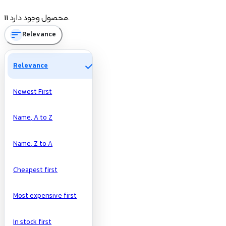
Price
11 محصول وجود دارد.
sort
Relevance
تومان
تومان
Manufacturers
check
Relevance
Newest First
Name, A to Z
Name, Z to A
Cheapest first
Most expensive first
In stock first