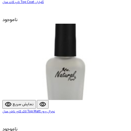
تاپ کات مدل Top Coat گلباران
ناموجود
visibility
visibility
نمایش سریع
لاک کاور ناخن مدل Top Matt نچرال پیور
ناموجود