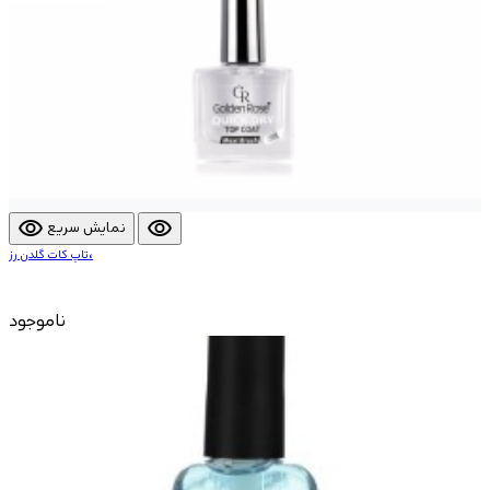
visibility
visibility
نمایش سریع
تاپ کات گلدن رز،
ناموجود