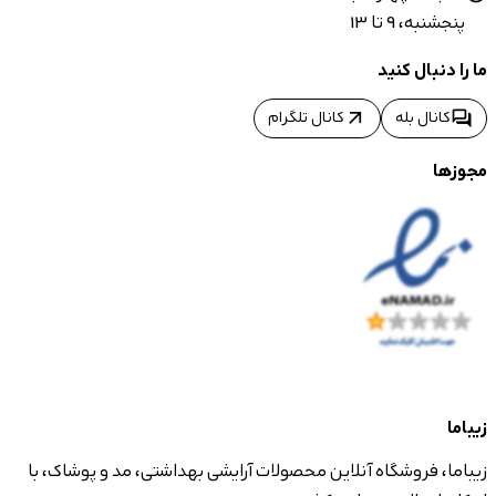
پنجشنبه، 9 تا 13
ما را دنبال کنید
arrow_outward
forum
کانال بله
کانال تلگرام
مجوزها
زیباما
زیباما، فروشگاه آنلاین محصولات آرایشی بهداشتی، مد و پوشاک، با