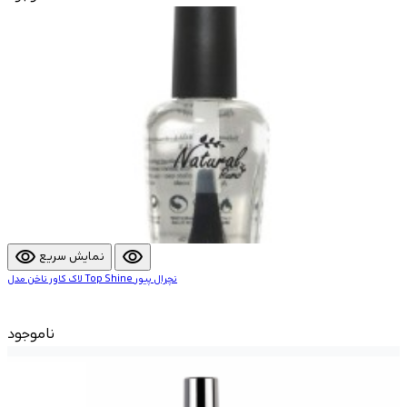
visibility
visibility
نمایش سریع
لاک کاور ناخن مدل Top Shine نچرال پیور
ناموجود