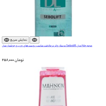
visibility
visibility
نمایش سریع
میسلار واتر درمالیفت مناسب پوست های چرب و جوشدار مدل Sebolift حجم 250 میل
258,000 تومان