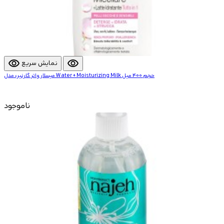
visibility
visibility
نمایش سریع
میسلار واتر گارنیر، مدل Water + Moisturizing Milk حجم 400 میل
ناموجود