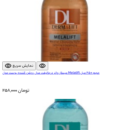
visibility
visibility
نمایش سریع
میسلار واتر درمالیفت مدل روشن کننده پوست مدل Melalift حجم 250 میل
258,000 تومان