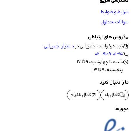
دسترسی سریع
شرایط و ضوابط
سوالات متداول
روش های ارتباطی
call
ثبت درخواست پشتیبانی در
دستیار پشتیبانی
support_agent
021-9109-0135
call
شنبه تا چهارشنبه، 9 تا 17
schedule
پنجشنبه، 9 تا 13
ما را دنبال کنید
arrow_outward
forum
کانال بله
کانال تلگرام
مجوزها