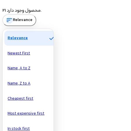
Price
21 محصول وجود دارد.
sort
Relevance
تومان
تومان
Manufacturers
check
Relevance
Newest First
Name, A to Z
Name, Z to A
Cheapest first
Most expensive first
In stock first