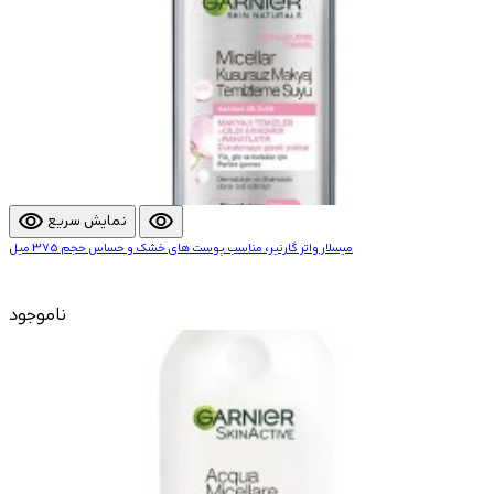
visibility
visibility
نمایش سریع
میسلار واتر گارنیر، مناسب پوست های خشک و حساس حجم 375 میل
ناموجود