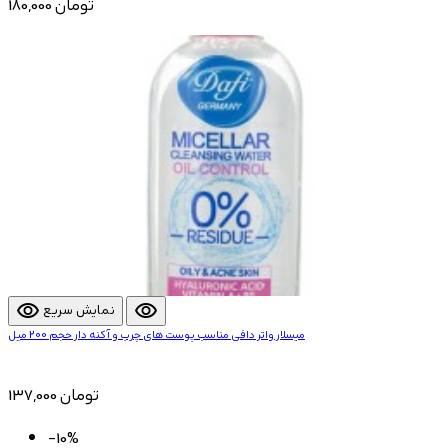
180,000 تومان
visibility
visibility
نمایش سریع
میسلار واتر دافی مناسب پوست های چرب و آکنه دار حجم 200 میل
137,000 تومان
-10%