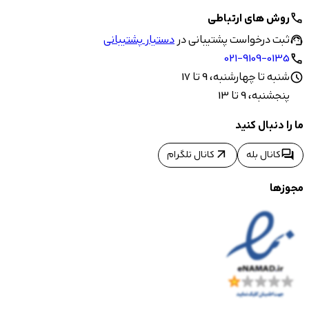
روش های ارتباطی
call
ثبت درخواست پشتیبانی در
دستیار پشتیبانی
support_agent
021-9109-0135
call
شنبه تا چهارشنبه، 9 تا 17
schedule
پنجشنبه، 9 تا 13
ما را دنبال کنید
arrow_outward
forum
کانال بله
کانال تلگرام
مجوزها