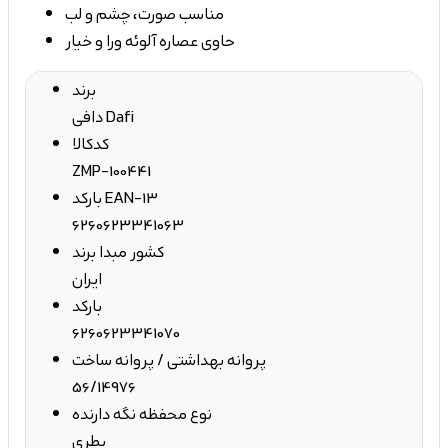
مناسب صورت، چشم و لب
حاوی عصاره آلوئه ورا و خیار
برند
دافی Dafi
کدکالا
ZMP-100441
بارکد EAN-13
6260623341063
کشور مبدا برند
ایران
بارکد
6260623341070
پروانه بهداشتی / پروانه ساخت
56/14976
نوع محفظه نگه دارنده
بطری