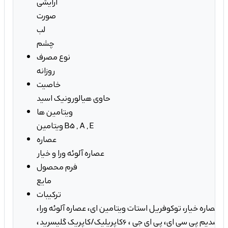
آرایشی
صورت
لب
چشم
نوع مصرف
روزانه
خاصیت
حاوی هیالورونیک اسید
ویتامین ها
ویتامین B5 , A , E
عصاره
عصاره آلوئه ورا و خیار
فرم محصول
مایع
ترکیبات
 عصاره خیار، توکوفریل استات ویتامین ای، عصاره آلوئه ورا،
آلانتوئین، پنتنول، سدیم پی سی ای، پی ای جی ، 6کاپریلیک/کاپریک گلیسرید،