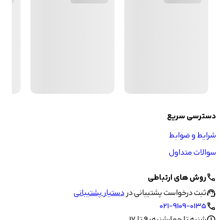
دسترسی سریع
شرایط و ضوابط
سوالات متداول
روش های ارتباطی
call
ثبت درخواست پشتیبانی در
دستیار پشتیبانی
support_agent
021-9109-0135
call
شنبه تا چهارشنبه، 9 تا 17
schedule