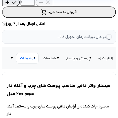
add
check
remove
close
shopping_cart
افزودن به سبد خرید
امکان ارسال بعد از 2 روز
inventory_2
در حال دریافت زمان تحویل کالا...
نظرات (0)
پرسش و پاسخ
مشخصات
توضیحات
میسلار واتر دافی مناسب پوست های چرب و آکنه دار
حجم 200 میل
محلول پاک کننده ی آرایش دافی پوست های چرب و مستعد آکنه
دار