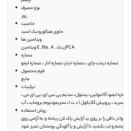
نوع مصرف
روز
خاصیت
حاوی هیالورونیک اسید
ویتامین ها
ویتامین E , B5 , A , زینکPCA
عصاره
عصاره درخت چای ، عصاره خیار، عصاره انار ، عصاره لیمو
فرم محصول
مایع
ترکیبات
عصاره لیمو، آلانتوئین، پنتنول، سدیم پی سی ای، پی ای جی ،
روش استفاده
لار واتر دافی را بر روی پد آرایش پاک کن ریخته و به آرامی روی
و چشم و لب بکشید تا آرایش و یا آلودگی پوستتان تمیز شود