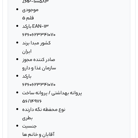
ZMP-100583
موجودی
5 قلم
بارکد EAN-13
6260623341070
کشور مبدا برند
ایران
صادر کننده مجوز
سازمان غذا و دارو
بارکد
6260623341070
پروانه بهداشتی / پروانه ساخت
56/14976
نوع محفظه نگه دارنده
بطری
جنسیت
آقایان و خانم ها