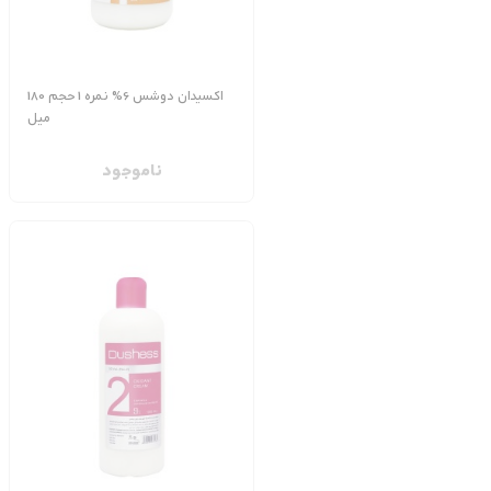
اکسیدان دوشس 6% نمره 1 حجم 180
میل
ناموجود