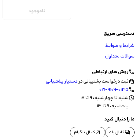
ناموجود
دسترسی سریع
شرایط و ضوابط
سوالات متداول
روش های ارتباطی
call
ثبت درخواست پشتیبانی در
دستیار پشتیبانی
support_agent
021-9109-0135
call
شنبه تا چهارشنبه، 9 تا 17
schedule
پنجشنبه، 9 تا 13
ما را دنبال کنید
arrow_outward
forum
کانال بله
کانال تلگرام