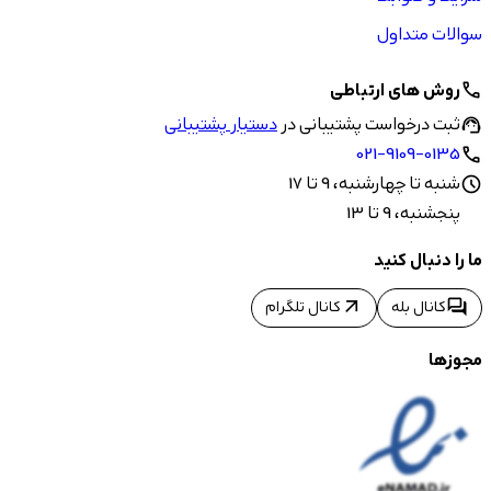
سوالات متداول
روش های ارتباطی
call
ثبت درخواست پشتیبانی در
دستیار پشتیبانی
support_agent
021-9109-0135
call
شنبه تا چهارشنبه، 9 تا 17
schedule
پنجشنبه، 9 تا 13
ما را دنبال کنید
arrow_outward
forum
کانال بله
کانال تلگرام
مجوزها